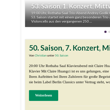
53. Saison, 1. Konzert, Mi
19:00 Uhr, Rothaha-Saal Trio-Abend Andrey Godik 
53. Saison startet mit einem ganz besonderen Trio-
Violoncello aus den vergangenen 250 …
50. Saison, 7. Konzert, M
Von
Christian
unter
50. Saison
20:00 Uhr Rothaha Saal Klavierabend mit Claire Hu
Klavier Mit Claire Huangci ist es uns gelungen, eine
Ihren Auftritten bei Ihren Zuhörern für große Bege
sie beim Label Berlin Classics unter Vertrag steht, 
Weiterlesen