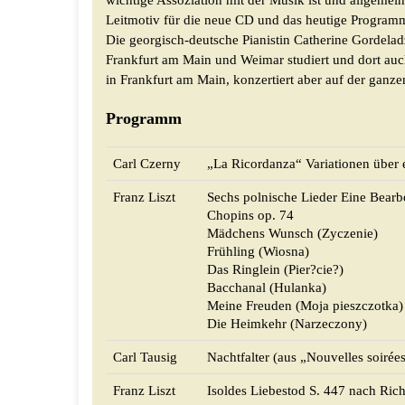
wichtige Assoziation mit der Musik ist und allgemei
Leitmotiv für die neue CD und das heutige Program
Die georgisch-deutsche Pianistin Catherine Gordela
Frankfurt am Main und Weimar studiert und dort auch
in Frankfurt am Main, konzertiert aber auf der ganze
Programm
Carl Czerny
„La Ricordanza“ Variationen über 
Franz Liszt
Sechs polnische Lieder Eine Bearbe
Chopins op. 74
Mädchens Wunsch (Zyczenie)
Frühling (Wiosna)
Das Ringlein (Pier?cie?)
Bacchanal (Hulanka)
Meine Freuden (Moja pieszczotka)
Die Heimkehr (Narzeczony)
Carl Tausig
Nachtfalter (aus „Nouvelles soirée
Franz Liszt
Isoldes Liebestod S. 447 nach Ric