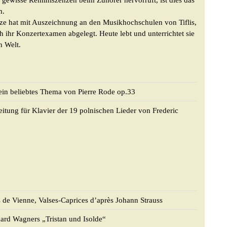
n gewisse Reminiszenzen beim Zuhörer hervorruft, ist dies das
m.
dze hat mit Auszeichnung an den Musikhochschulen von Tiflis,
 ihr Konzertexamen abgelegt. Heute lebt und unterrichtet sie
n Welt.
ein beliebtes Thema von Pierre Rode op.33
itung für Klavier der 19 polnischen Lieder von Frederic
s de Vienne, Valses-Caprices d’après Johann Strauss
hard Wagners „Tristan und Isolde“