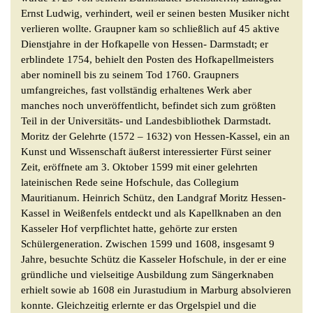
Ernst Ludwig, verhindert, weil er seinen besten Musiker nicht
verlieren wollte. Graupner kam so schließlich auf 45 aktive
Dienstjahre in der Hofkapelle von Hessen- Darmstadt; er
erblindete 1754, behielt den Posten des Hofkapellmeisters
aber nominell bis zu seinem Tod 1760. Graupners
umfangreiches, fast vollständig erhaltenes Werk aber
manches noch unveröffentlicht, befindet sich zum größten
Teil in der Universitäts- und Landesbibliothek Darmstadt.
Moritz der Gelehrte (1572 – 1632) von Hessen-Kassel, ein an
Kunst und Wissenschaft äußerst interessierter Fürst seiner
Zeit, eröffnete am 3. Oktober 1599 mit einer gelehrten
lateinischen Rede seine Hofschule, das Collegium
Mauritianum. Heinrich Schütz, den Landgraf Moritz Hessen-
Kassel in Weißenfels entdeckt und als Kapellknaben an den
Kasseler Hof verpflichtet hatte, gehörte zur ersten
Schülergeneration. Zwischen 1599 und 1608, insgesamt 9
Jahre, besuchte Schütz die Kasseler Hofschule, in der er eine
gründliche und vielseitige Ausbildung zum Sängerknaben
erhielt sowie ab 1608 ein Jurastudium in Marburg absolvieren
konnte. Gleichzeitig erlernte er das Orgelspiel und die