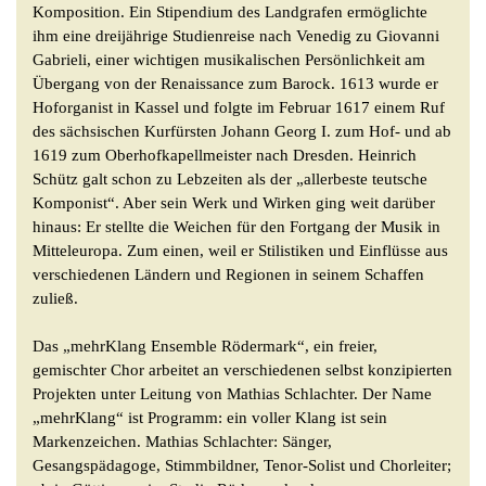
Komposition. Ein Stipendium des Landgrafen ermöglichte
ihm eine dreijährige Studienreise nach Venedig zu Giovanni
Gabrieli, einer wichtigen musikalischen Persönlichkeit am
Übergang von der Renaissance zum Barock. 1613 wurde er
Hoforganist in Kassel und folgte im Februar 1617 einem Ruf
des sächsischen Kurfürsten Johann Georg I. zum Hof- und ab
1619 zum Oberhofkapellmeister nach Dresden. Heinrich
Schütz galt schon zu Lebzeiten als der „allerbeste teutsche
Komponist“. Aber sein Werk und Wirken ging weit darüber
hinaus: Er stellte die Weichen für den Fortgang der Musik in
Mitteleuropa. Zum einen, weil er Stilistiken und Einflüsse aus
verschiedenen Ländern und Regionen in seinem Schaffen
zuließ.
Das „mehrKlang Ensemble Rödermark“, ein freier,
gemischter Chor arbeitet an verschiedenen selbst konzipierten
Projekten unter Leitung von Mathias Schlachter. Der Name
„mehrKlang“ ist Programm: ein voller Klang ist sein
Markenzeichen. Mathias Schlachter: Sänger,
Gesangspädagoge, Stimmbildner, Tenor-Solist und Chorleiter;