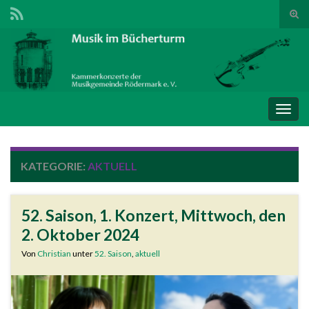
Suc
ums
Search for:
Navi
umsc
KATEGORIE:
AKTUELL
52. Saison, 1. Konzert, Mittwoch, den
2. Oktober 2024
Von
Christian
unter
52. Saison
,
aktuell